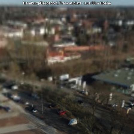
Hamburg-Bergedorf, Frascatiplatz - aus 50m Hoehe