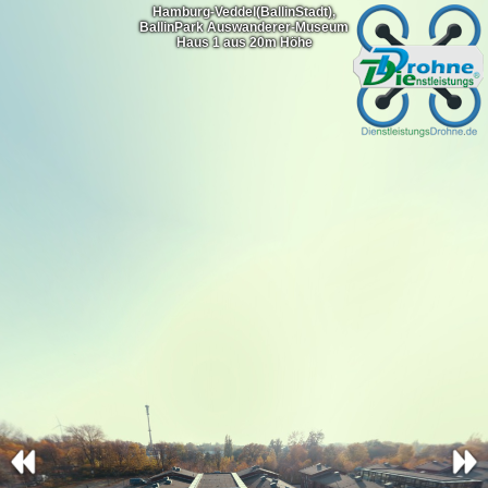
Hamburg-Veddel(BallinStadt),
BallinPark Auswanderer-Museum
Haus 1 aus 20m Höhe