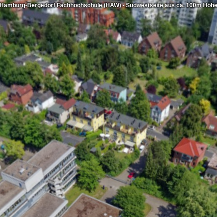
Hamburg-Bergedorf Fachhochschule (HAW) - Südwestseite aus ca. 100m Höh