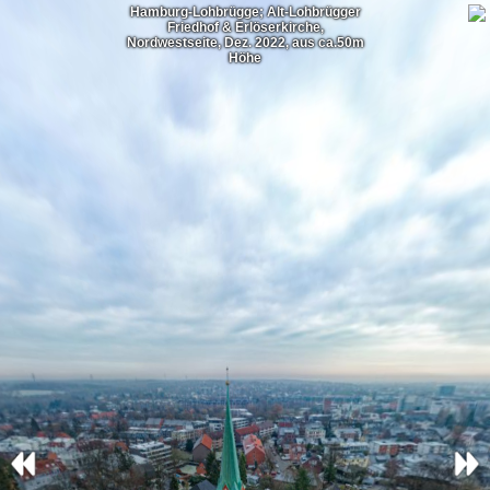
Hamburg-Lohbrügge; Alt-Lohbrügger
Friedhof & Erlöserkirche,
Nordwestseite, Dez. 2022, aus ca.50m
Höhe