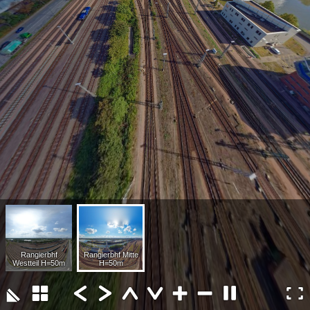
Rangierbhf
Rangierbhf Mitte
Westteil H=50m
H=50m