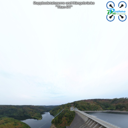
Rappbodetalsperre und Hängebrücke
"Titan-RT"